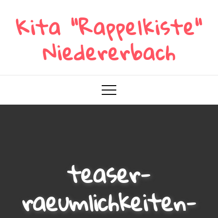
Skip
Kita "Rappelkiste"
to
content
Niedererbach
teaser-
raeumlichkeiten-