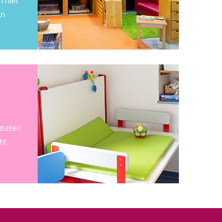
h hier
ln
hteten
ht.