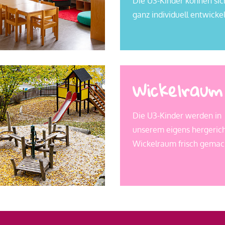
Die U3-Kinder können sic
ganz individuell entwicke
Wickelraum
Die U3-Kinder werden in
unserem eigens hergeric
Wickelraum frisch gemac