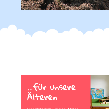
…für unsere
Älteren