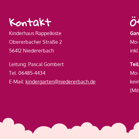
Kontakt
Ö
Kinderhaus Rappelkiste
Gan
Obererbacher Straße 2
Mo-F
56412 Niedererbach
ink
Leitung: Pascal Gombert
Tei
Tel. 06485-4434
Mo-F
E-Mail:
kindergarten@niedererbach.de
kei
(Mi