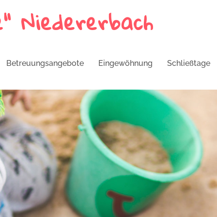
e" Niedererbach
Betreuungs­angebote
Eingewöhnung
Schließtage