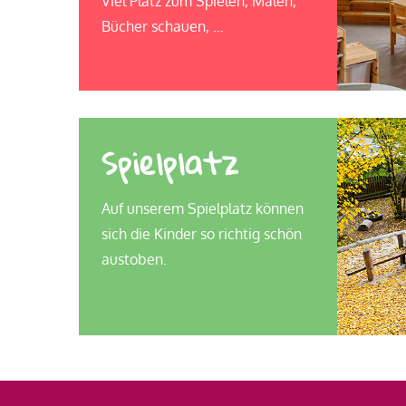
Viel Platz zum Spielen, Malen,
Bücher schauen, …
Spielplatz
Auf unserem Spielplatz können
sich die Kinder so richtig schön
austoben.